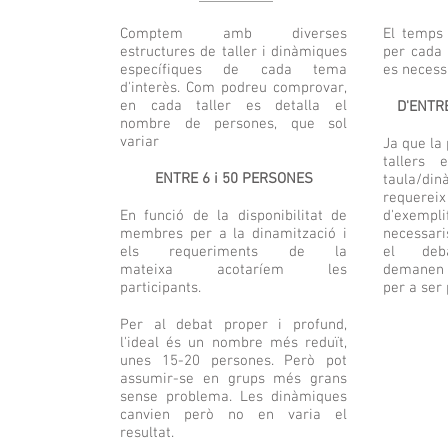
Comptem amb diverses
El temps 
estructures de taller i dinàmiques
per cada 
específiques de cada tema
es necessi
d'interès. Com podreu comprovar,
en cada taller es detalla el
D'ENTR
nombre de persones, que sol
variar
Ja que la 
tallers
ENTRE 6 i 50 PERSONES
taula/di
requereix 
En funció de la disponibilitat de
d'exempl
membres per a la dinamització i
necessari
els requeriments de la
el deb
mateixa acotaríem les
demanen
participants.
per a ser 
Per al debat proper i profund,
l'ideal és un nombre més reduït,
unes 15-20 persones. Però pot
assumir-se en grups més grans
sense problema. Les dinàmiques
canvien però no en varia el
resultat.