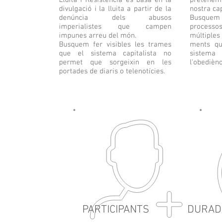
Lluita i Resistència es basa en la
pretenem 
divulgació i la lluita a partir de la
nostra cap
denúncia dels abusos
Busquem 
imperialistes que campen
proces
impunes arreu del món.
múltiples 
Busquem fer visibles les trames
ments qu
que el sistema capitalista no
sistema 
permet que sorgeixin en les
l'obediènc
portades de diaris o telenotícies.
PARTICIPANTS
DURAD